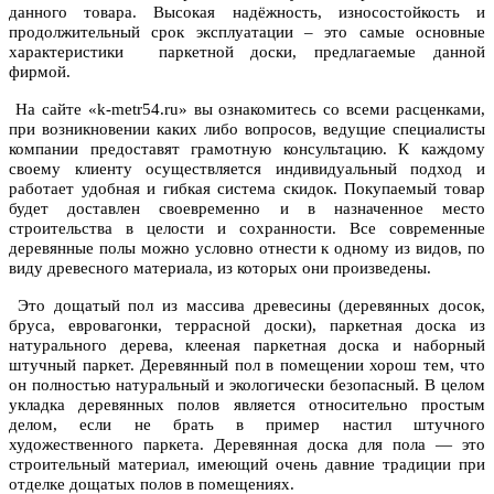
данного товара. Высокая надёжность, износостойкость и
продолжительный срок эксплуатации – это самые основные
характеристики паркетной доски, предлагаемые данной
фирмой.
На сайте «k-metr54.ru» вы ознакомитесь со всеми расценками,
при возникновении каких либо вопросов, ведущие специалисты
компании предоставят грамотную консультацию. К каждому
своему клиенту осуществляется индивидуальный подход и
работает удобная и гибкая система скидок. Покупаемый товар
будет доставлен своевременно и в назначенное место
строительства в целости и сохранности. Все современные
деревянные полы можно условно отнести к одному из видов, по
виду древесного материала, из которых они произведены.
Это дощатый пол из массива древесины (деревянных досок,
бруса, евровагонки, террасной доски), паркетная доска из
натурального дерева, клееная паркетная доска и наборный
штучный паркет. Деревянный пол в помещении хорош тем, что
он полностью натуральный и экологически безопасный. В целом
укладка деревянных полов является относительно простым
делом, если не брать в пример настил штучного
художественного паркета. Деревянная доска для пола — это
строительный материал, имеющий очень давние традиции при
отделке дощатых полов в помещениях.