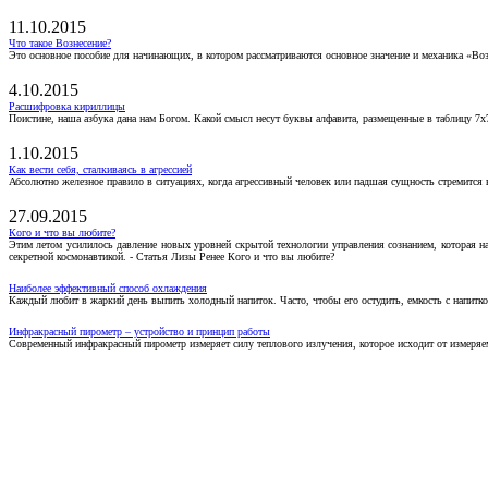
11.10.2015
Что такое Вознесение?
Это основное пособие для начинающих, в котором рассматриваются основное значение и механика «Воз
4.10.2015
Расшифровка кириллицы
Поистине, наша азбука дана нам Богом. Какой смысл несут буквы алфавита, размещенные в таблицу 7х
1.10.2015
Как вести себя, сталкиваясь в агрессией
Абсолютно железное правило в ситуациях, когда агрессивный человек или падшая сущность стремится ва
27.09.2015
Кого и что вы любите?
Этим летом усилилось давление новых уровней скрытой технологии управления сознанием, которая н
секретной космонавтикой. - Статья Лизы Ренее Кого и что вы любите?
Наиболее эффективный способ охлаждения
Каждый любит в жаркий день выпить холодный напиток. Часто, чтобы его остудить, емкость с напитко
Инфракрасный пирометр – устройство и принцип работы
Современный инфракрасный пирометр измеряет силу теплового излучения, которое исходит от измеряем