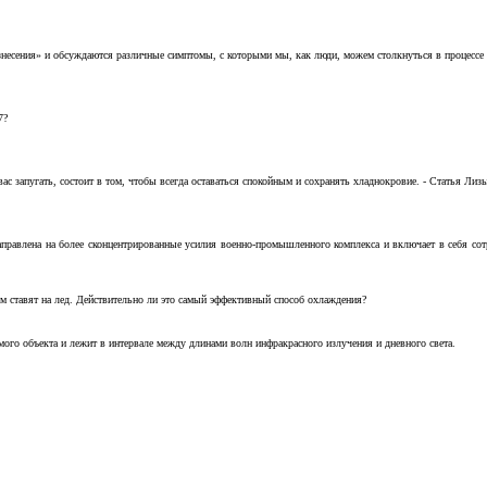
несения» и обсуждаются различные симптомы, с которыми мы, как люди, можем столкнуться в процессе н
7?
с запугать, состоит в том, чтобы всегда оставаться спокойным и сохранять хладнокровие. - Статья Лизы 
аправлена на более сконцентрированные усилия военно-промышленного комплекса и включает в себя с
м ставят на лед. Действительно ли это самый эффективный способ охлаждения?
ого объекта и лежит в интервале между длинами волн инфракрасного излучения и дневного света.