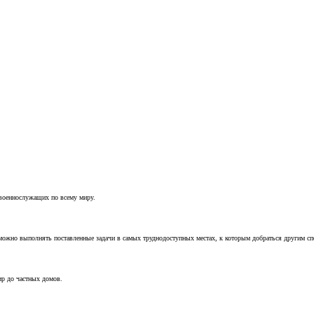
 военнослужащих по всему миру.
можно выполнять поставленные задачи в самых труднодоступных местах, к которым добраться другим с
ир до частных домов.