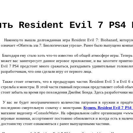
ить Resident Evil 7 PS4 
Наконец-то вышла долгожданная игра Resident Evil 7: Biohazard, котору
означает «Обитель зла 7: Биологическая угроза». Ранее было выпущено комп
Благодаря ему стало хоть что-то известно об общей атмосфере игры. Теперь
может вас заинтересует данное игровое приложение, и вы захотите приятно
Evil 7 PS4 предстоит много сражаться, разгадывать удивительные головол
разработчикам, что они сделали игру от первого лица.
Также стоит отметить, что в предыдущих частях Resident Evil 5 и Evil 6 
стрельба и монстры. В этой части главный персонаж представляет собой обы
стоит забыть на время про похождения Джеймс Бонда. Здесь разработчики ма
У вас не будет неограниченного количества патронов в оружии и придётся
последнюю смертельную схватку с монстрами.
Купить Resident Evil 7 PS4
магазине видеоигр «ConsoleWars». На официальном сайте организации «www
игровые новинки, ассортимент постоянно обновляется и всегда есть в нали
достоинству стоит ознакомиться с ранее выпущенными частями.