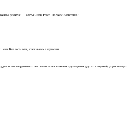
ашего развития. - - Статья Лизы Ренее Что такое Вознесение?
Ренее Как вести себя, сталкиваясь в агрессией
отрудничество вооруженных сил человечества и многих группировок других измерений, управляющих