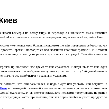
Киев
ю ждали геймеры по всему миру. В переводе с английского языка название
анией «Capcom» ознакомительное тизер-демо под названием Beginning Hour.
 сюжет уже не является большим секретом и о нём поговорим сейчас, так как
 провести время и насладиться великолепной японской графикой. В Resident
омки и находить выход из разных критических ситуаций. Спасибо японским
игрокам приходилось всё время только сражаться. Вокруг была только одна
чного человека. Вы не будете выступать в роли жестокого убийцы-наёмника и
ксимально всё приблизили к реальным условиям.
 помнить, что они закончатся, и надо будет или убегать, или вступать в
 Киев
по выгодной рыночной стоимости вы можете в украинском интернет-
.consolewars.com.ua» вы можете заказывать первыми поступившие на рынок
чие предыдущие части приложений, так как порой чтобы оценить продукт по