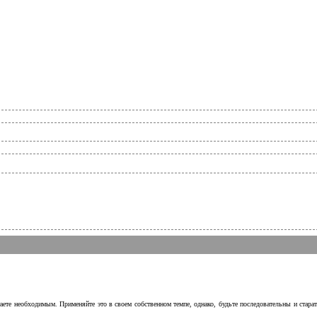
аете необходимым. Применяйте это в своем собственном темпе, однако, будьте последовательны и стара