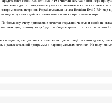
Представляет собой Resident Evil 7 PS4 чистый survival horror. Игре прису
приложении достаточно, главное уметь им пользоваться и рассчитывать свои 
котором восемь патронов. Разрабатываться начала Resident Evil 7 PS4 ещё в
выходе получилась действительно качественная и оригинальная игра.
По большому счёту приложение является отдельной частью и особо не связа
захватывающие, поэтому когда будет свободное время стоит в них поиграть. В
ть предметы, находящиеся в помещении. Здесь придётся много думать, решать
лось с развлекательной программы о паранормальных явлениях. Из полученных