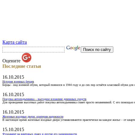
Карта сайта
Оцените
Последние статьи
16.10.2015
История военных берцев
Берцы - вид военной обуви, который появился в 1944 году и до сих пор остаётся классикой обуви для
16.10.2015
Покупка автоподъемника – выгодное вложение денежных средств
Для проведения высотных работ покупка автоподъемника станет просто незаменимой. С его помощью 
16.10.2015
Железные входные двери: критерии надежности
В настоящее время железные входные двери устанавливаются практически на каждое жилье – от кварт
15.10.2015
Фундамент на винтовых сваях и другие его разновидности