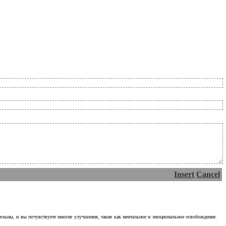
Insert
Cancel
тельны, и вы почувствуете многие улучшения, такие как ментальное и эмоциональное освобождение.