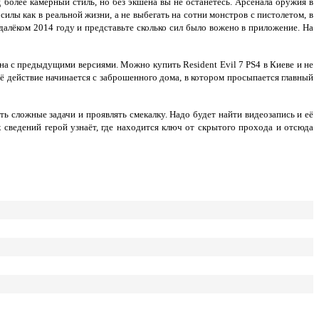
щ более камерный стиль, но без экшена вы не останетесь. Арсенала оружия в
силы как в реальной жизни, а не выбегать на сотни монстров с пистолетом, в
 далёком 2014 году и представьте сколько сил было вожено в приложение. На
на с предыдущими версиями. Можно купить Resident Evil 7 PS4 в Киеве и не
сё действие начинается с заброшенного дома, в котором просыпается главный
 сложные задачи и проявлять смекалку. Надо будет найти видеозапись и её
 сведений герой узнаёт, где находится ключ от скрытого прохода и отсюда