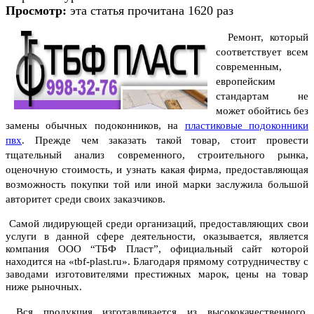
Просмотр:
эта статья прочитана 1620 раз
Ремонт, который
соответствует всем
современным,
европейским
стандартам не
может обойтись без
замены обычных подоконников, на
пластиковые подоконники
пвх
.
Прежде чем заказать такой товар, стоит провести
тщательный анализ современного, строительного рынка,
оценочную стоимость, и узнать какая фирма, предоставляющая
возможность покупки той или иной марки заслужила большой
авторитет среди своих заказчиков.
Самой лидирующей среди организаций, предоставляющих свои
услуги в данной сфере деятельности, оказывается, является
компания ООО “ТБФ Пласт”, официальный сайт которой
находится на «tbf-plast.ru». Благодаря прямому сотрудничеству с
заводами изготовителями престижных марок, цены на товар
ниже рыночных.
Вся продукция изготавливается из высококачественного,