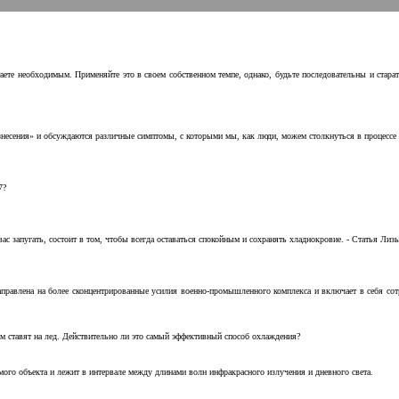
аете необходимым. Применяйте это в своем собственном темпе, однако, будьте последовательны и стара
несения» и обсуждаются различные симптомы, с которыми мы, как люди, можем столкнуться в процессе н
7?
с запугать, состоит в том, чтобы всегда оставаться спокойным и сохранять хладнокровие. - Статья Лизы 
аправлена на более сконцентрированные усилия военно-промышленного комплекса и включает в себя с
м ставят на лед. Действительно ли это самый эффективный способ охлаждения?
ого объекта и лежит в интервале между длинами волн инфракрасного излучения и дневного света.