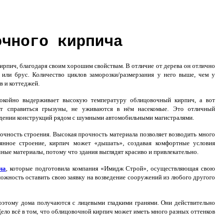
очного кирпича
ирпич, благодаря своим хорошим свойствам. В отличие от дерева он отлично
 или брус. Количество циклов заморозки/размерзания у него выше, чем у
в и коттеджей.
окойно выдерживает высокую температуру облицовочный кирпич, а вот
т справиться грызуны, не уживаются в нём насекомые. Это отличный
едении конструкций рядом с шумными автомобильными магистралями.
рочность строения. Высокая прочность материала позволяет возводить много
янное строение, кирпич может «дышать», создавая комфортные условия
ные материалы, потому что здания выглядят красиво и привлекательно.
ча
, которые подготовила компания «Имидж Строй», осуществляющая свою
можность оставить свою заявку на возведение сооружений из любого другого
оэтому дома получаются с лицевыми гладкими гранями. Они действительно
 Дело всё в том, что облицовочной кирпич может иметь много разных оттенков