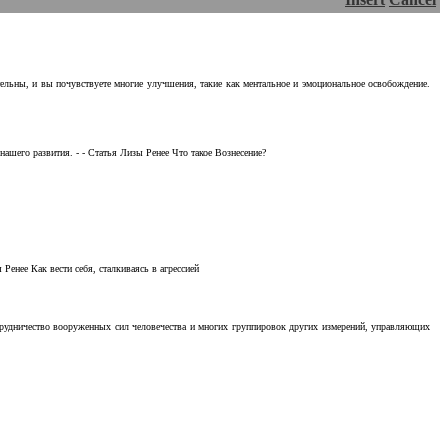
тельны, и вы почувствуете многие улучшения, такие как ментальное и эмоциональное освобождение.
ашего развития. - - Статья Лизы Ренее Что такое Вознесение?
Ренее Как вести себя, сталкиваясь в агрессией
отрудничество вооруженных сил человечества и многих группировок других измерений, управляющих