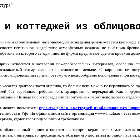
ктура"
 и коттеджей из облицов
овным строительным материалом для возведения домов остаётся как всегда к
еносит негативное воздействие атмосферных осадков, не гниёт как бревно
обетона, из которого сегодня многие фирмы предлагают сделать проекты домо
рпич относится к категории пожаробезопасных материалов, особенно сп
зосиликатный этому явлению противостоит меньше. С кирпичом не могу
оизоляционных материал, поэтому его целесообразно использовать при возв
 касается долговечности кирпича, то больше века можно не переживать за п
ажей без серьёзных требованию к армированию перекрытий. Как и дерев
живания. Не надо после проведения строительных работ использовать отделоч
 можете посмотреть
проекты домов и коттеджей из облицовочного кирпи
тельность в Уфе. На официальном сайте организации «www.imufa.ru» есть воз
ериала, удовлетворяющего вашим требованиям.
 облицовочный кирпич относится к категории керамических материалов, п
ать такой материал, то проследите, чтобы вам его доставили из одной партии.