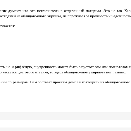
огие думают что это исключительно отделочный материал. Это не так. Хар
коттеджей из облицовочного кирпича, не переживая за прочность и надёжность
лучается:
ть, но и рифлёную, внутренность может быть в пустотелом или полнотелом 
 касается цветового оттенка, то здесь облицовочному кирпичу нет равных.
чений по размерам. Вам составят проекты домов и коттеджей из облицовочног