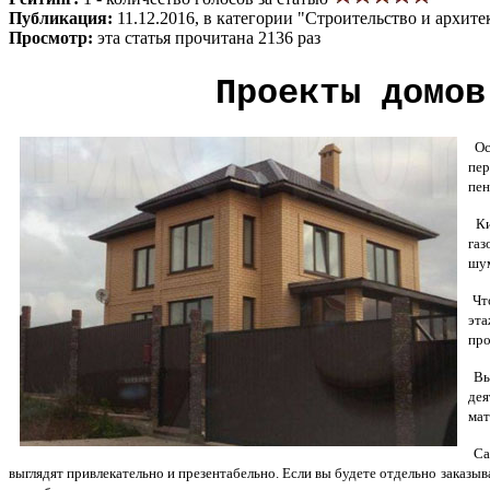
Публикация:
11.12.2016, в категории "Строительство и архите
Просмотр:
эта статья прочитана 2136 раз
Проекты домов
Осн
пер
пен
Ки
га
шум
Что
эт
про
Вы
дея
мат
Сам
выглядят привлекательно и презентабельно. Если вы будете отдельно заказыв