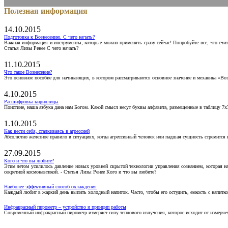
Полезная информация
14.10.2015
Подготовка к Вознесению. С чего начать?
Важная информация и инструменты, которые можно применять сразу сейчас! Попробуйте все, что счит
Статья Лизы Ренее С чего начать?
11.10.2015
Что такое Вознесение?
Это основное пособие для начинающих, в котором рассматриваются основное значение и механика «Воз
4.10.2015
Расшифровка кириллицы
Поистине, наша азбука дана нам Богом. Какой смысл несут буквы алфавита, размещенные в таблицу 7х
1.10.2015
Как вести себя, сталкиваясь в агрессией
Абсолютно железное правило в ситуациях, когда агрессивный человек или падшая сущность стремится ва
27.09.2015
Кого и что вы любите?
Этим летом усилилось давление новых уровней скрытой технологии управления сознанием, которая н
секретной космонавтикой. - Статья Лизы Ренее Кого и что вы любите?
Наиболее эффективный способ охлаждения
Каждый любит в жаркий день выпить холодный напиток. Часто, чтобы его остудить, емкость с напитко
Инфракрасный пирометр – устройство и принцип работы
Современный инфракрасный пирометр измеряет силу теплового излучения, которое исходит от измеряем