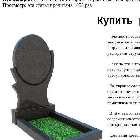
Просмотр:
эта статья прочитана 1058 раз
Купить 
Эксперты совету
монументов самое
разрушение камня
распадение струк
Связано это с те
структуру и не д
требуя дополните
На украинском р
осуществляет сво
заказа в любой р
памятников частн
В чём заключаетс
содержит качеств
выгодно заказыва
Компания качест