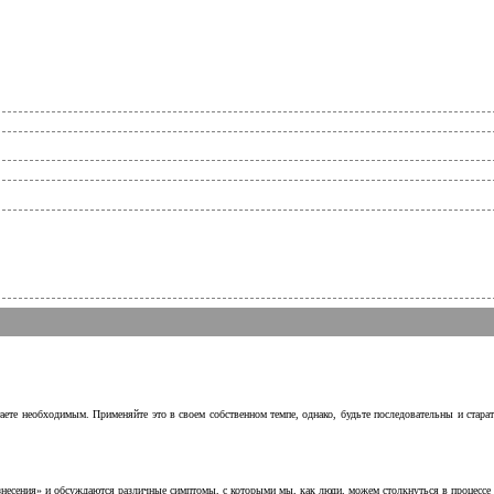
аете необходимым. Применяйте это в своем собственном темпе, однако, будьте последовательны и стара
несения» и обсуждаются различные симптомы, с которыми мы, как люди, можем столкнуться в процессе н