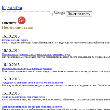
Карта сайта
Оцените
Последние статьи
16.10.2015
История военных берцев
Берцы - вид военной обуви, который появился в 1944 году и до сих пор остаётся классикой обуви для
16.10.2015
Покупка автоподъемника – выгодное вложение денежных средств
Для проведения высотных работ покупка автоподъемника станет просто незаменимой. С его помощью 
16.10.2015
Железные входные двери: критерии надежности
В настоящее время железные входные двери устанавливаются практически на каждое жилье – от кварт
15.10.2015
Фундамент на винтовых сваях и другие его разновидности
В основу свайного фундамента входят в качестве основных составляющих отдельные сваи. Потом их 
15.10.2015
Лишение родительских прав отца ребенка
Когда доводится в суде, что ответчик, не имея уважительной причины, больше 6 месяцев не принимае
Партнёрские программы без санкций от поисковых систем
Начиная сотрудничать с какой-либо партнёрской программой, вы должны на сто процентов быть уверены