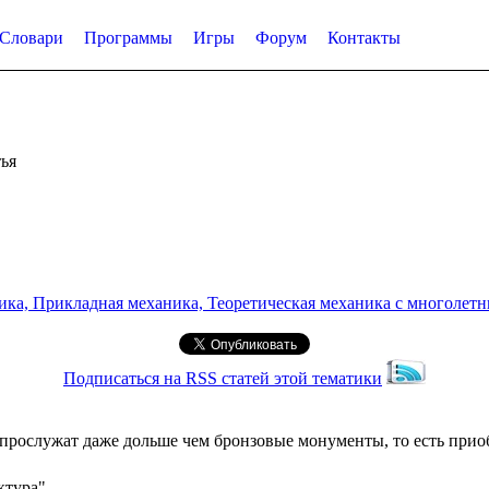
Словари
Программы
Игры
Форум
Контакты
ья
а, Прикладная механика, Теоретическая механика с многолетним
Подписаться на RSS статей этой тематики
 прослужат даже дольше чем бронзовые монументы, то есть приоб
ктура"