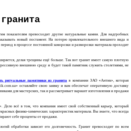
 гранита
им показателям превосходит другие натуральные камни. Для надгробных
аказывать новый постамент. На потерю привлекательного внешнего вида и
 период в процессе постоянной заморозки и разморозки материала проходит
сширяется, делая трещины ещё больше. Так вот гранит имеет самую плотную
агрессивную внешнюю среду и будет такой памятник служить столетиями, не
ть ритуальные памятники из гранита
в компании ЗАО «Антик», которая
nik.com.ua» оставляйте свою заявку и вам обеспечат оперативную доставку
иками для мастерских, так и рассматривает вариант изготовления и продажи
 Дело всё в том, что компания имеет свой собственный карьер, который
красных физико-химических характеристик материала. Вы знаете, что всегда
абирают себе проценты от продажи.
огий обработки зависит его долговечность. Гранит превосходит по всем