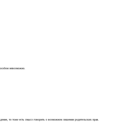
пособом невозможно.
ждение, то тоже есть смысл говорить о возможном лишении родительских прав.