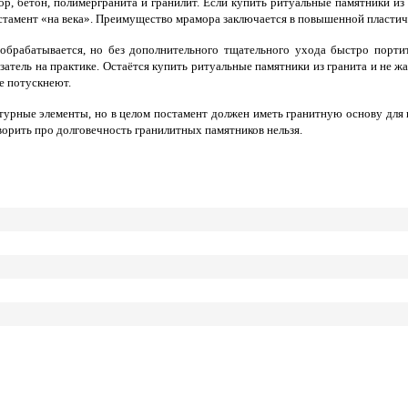
ор, бетон, полимергранита и гранилит. Если купить ритуальные памятники из
тамент «на века». Преимущество мрамора заключается в повышенной пластично
брабатывается, но без дополнительного тщательного ухода быстро портит
затель на практике. Остаётся купить ритуальные памятники из гранита и не 
не потускнеют.
рные элементы, но в целом постамент должен иметь гранитную основу для н
ворить про долговечность гранилитных памятников нельзя.