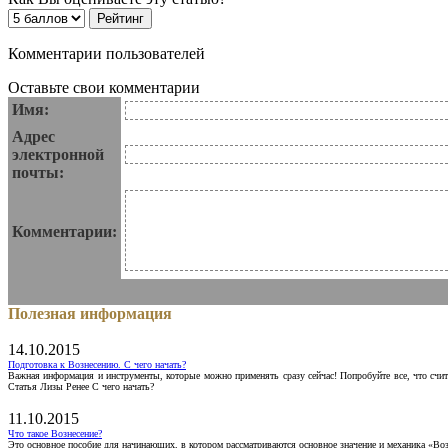
Комментарии пользователей
Оставьте свои комментарии
Имя:
Адрес
электронной
почты:
Комментарии:
Полезная информация
14.10.2015
Подготовка к Вознесению. С чего начать?
Важная информация и инструменты, которые можно применять сразу сейчас! Попробуйте все, что счит
Статья Лизы Ренее С чего начать?
11.10.2015
Что такое Вознесение?
Это основное пособие для начинающих, в котором рассматриваются основное значение и механика «Воз