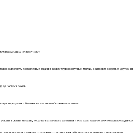
 военнослужащих по всему миру.
можно выполнять поставленные задачи в самых труднодоступных местах, к которым добраться другим с
ир до частных домов.
мастера перекрывают бетонными или железобетонными плитами.
т участия в жизни малыша, не хочет выплачивать алименты и есть хоть какое-то документальное подтвер
, что не последуют санкции от поисковых систем и ваш сайт не потеряет позиции с посетителями.