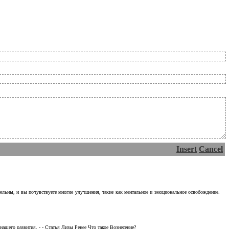
Insert
Cancel
тельны, и вы почувствуете многие улучшения, такие как ментальное и эмоциональное освобождение.
ашего развития. - - Статья Лизы Ренее Что такое Вознесение?