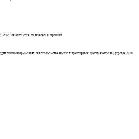
Ренее Как вести себя, сталкиваясь в агрессией
отрудничество вооруженных сил человечества и многих группировок других измерений, управляющих