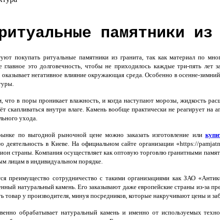
ритуальные памятники из
ют покупать ритуальные памятники из гранита, так как материал по мног
 главное это долговечность, чтобы не приходилось каждые три-пять лет з
 оказывает негативное влияние окружающая среда. Особенно в осенне-зимний
туры.
м, что в поры проникает влажность, и когда наступают морозы, жидкость ра
аёт скапливаться внутри влаге. Камень вообще практически не реагирует на 
льного ухода.
ынке по выгодной рыночной цене можно заказать изготовление или
купи
ю деятельность в Киеве. На официальном сайте организации «https://pamjat
егион страны. Компания осуществляет как оптовую торговлю гранитными памятн
ым лицам в индивидуальном порядке.
я преимущество сотрудничество с такими организациями как ЗАО «Антик».
енный натуральный камень. Его заказывают даже европейские страны из-за пре
ть товар у производителя, минуя посредников, которые накручивают цены и з
венно обрабатывает натуральный камень и именно от используемых технол