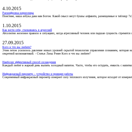
4.10.2015
Расшифровка кириллицы
Поистине, наша азбука дана нам Богом. Какой смысл несут буквы алфавита, размещенные в таблицу 7х
1.10.2015
Как вести себя, сталкиваясь в агрессией
Абсолютно железное правило в ситуациях, когда агрессивный человек или падшая сущность стремится ва
27.09.2015
Кого и что вы любите?
Этим летом усилилось давление новых уровней скрытой технологии управления сознанием, которая н
секретной космонавтикой. - Статья Лизы Ренее Кого и что вы любите?
Наиболее эффективный способ охлаждения
Каждый любит в жаркий день выпить холодный напиток. Часто, чтобы его остудить, емкость с напитко
Инфракрасный пирометр – устройство и принцип работы
Современный инфракрасный пирометр измеряет силу теплового излучения, которое исходит от измеряем