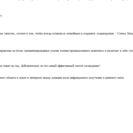
7?
с запугать, состоит в том, чтобы всегда оставаться спокойным и сохранять хладнокровие. - Статья Лизы 
аправлена на более сконцентрированные усилия военно-промышленного комплекса и включает в себя с
м ставят на лед. Действительно ли это самый эффективный способ охлаждения?
ого объекта и лежит в интервале между длинами волн инфракрасного излучения и дневного света.