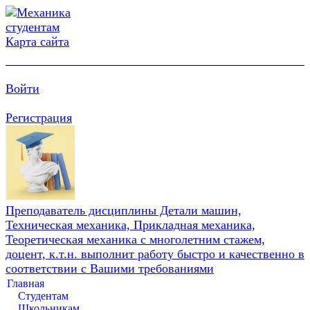
Карта сайта
Войти
Регистрация
Преподаватель дисциплины Детали машин,
Техническая механика, Прикладная механика,
Теоретическая механика с многолетним стажем,
доцент, к.т.н. выполнит работу быстро и качественно в
соответствии с Вашими требованиями
Главная
Студентам
Школьникам