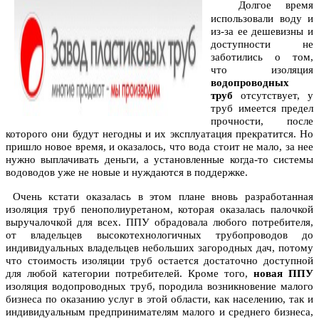
Долгое время
использовали воду и
из-за ее дешевизны и
доступности не
заботились о том,
что изоляция
водопроводных
труб
отсутствует, у
труб имеется предел
прочности, после
которого они будут негодны и их эксплуатация прекратится. Но
пришло новое время, и оказалось, что вода стоит не мало, за нее
нужно выплачивать деньги, а установленные когда-то системы
водоводов уже не новые и нуждаются в поддержке.
Очень кстати оказалась в этом плане вновь разработанная
изоляция труб пенополиуретаном, которая оказалась палочкой
выручалочкой для всех. ППУ обрадовала любого потребителя,
от владельцев высокотехнологичных трубопроводов до
индивидуальных владельцев небольших загородных дач, потому
что стоимость изоляции труб остается достаточно доступной
для любой категории потребителей. Кроме того,
новая ППУ
изоляция водопроводных труб, породила возникновение малого
бизнеса по оказанию услуг в этой области, как населению, так и
индивидуальным предпринимателям малого и среднего бизнеса,