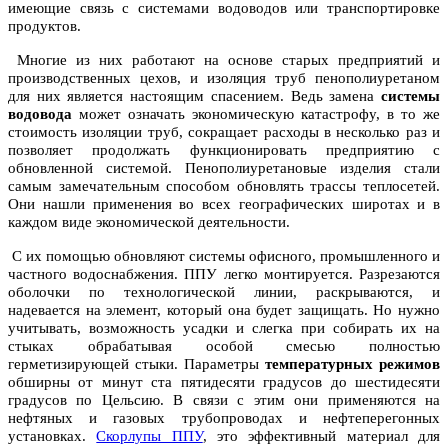
имеющие связь с системами водоводов или транспортировке
продуктов.
Многие из них работают на основе старых предприятий и
производственных цехов, и изоляция труб пенополиуретаном
для них является настоящим спасением. Ведь замена
системы
водовода
может означать экономическую катастрофу, в то же
стоимость изоляции труб, сокращает расходы в несколько раз и
позволяет продолжать функционировать предприятию с
обновленной системой. Пенополиуретановые изделия стали
самым замечательным способом обновлять трассы теплосетей.
Они нашли применения во всех географических широтах и в
каждом виде экономической деятельности.
С их помощью обновляют системы офисного, промышленного и
частного водоснабжения. ППУ легко монтируется. Разрезаются
оболочки по технологической линии, раскрываются, и
надевается на элемент, который она будет защищать. Но нужно
учитывать, возможность усадки и слегка при собирать их на
стыках обрабатывая особой смесью полностью
герметизирующей стыки. Параметры
температурных режимов
обширны от минут ста пятидесяти градусов до шестидесяти
градусов по Цельсию. В связи с этим они применяются на
нефтяных и газовых трубопроводах и нефтеперегонных
установках.
Скорлупы ППУ
, это эффективный материал для