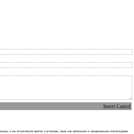
Insert
Cancel
тельны, и вы почувствуете многие улучшения, такие как ментальное и эмоциональное освобождение.