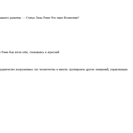
ашего развития. - - Статья Лизы Ренее Что такое Вознесение?
Ренее Как вести себя, сталкиваясь в агрессией
отрудничество вооруженных сил человечества и многих группировок других измерений, управляющих