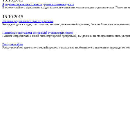
Фундамент на винтовых сваях и другие его разновидности
В основу свайного фундамента входят в качестве основных составляющих отдельные сваи. Потом их 
15.10.2015
Лишение родительских прав отца ребенка
Когда доводится в суде, что ответчик, не имея уважительной причины, больше 6 месяцев не принимае
Партнёрские программы без санкций от поисковых систем
Начиная сотрудничать с какой-либо партнёрской программой, вы должны на сто процентов быть уверены
Раскрутка сайтов
Раскрутка сайтов довольно сложный процесс и выполнять необходимо его постепенно, переходя от ме