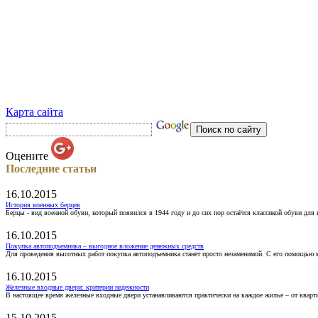
Карта сайта
Оцените
Последние статьи
16.10.2015
История военных берцев
Берцы - вид военной обуви, который появился в 1944 году и до сих пор остаётся классикой обуви для
16.10.2015
Покупка автоподъемника – выгодное вложение денежных средств
Для проведения высотных работ покупка автоподъемника станет просто незаменимой. С его помощью 
16.10.2015
Железные входные двери: критерии надежности
В настоящее время железные входные двери устанавливаются практически на каждое жилье – от кварт
15.10.2015