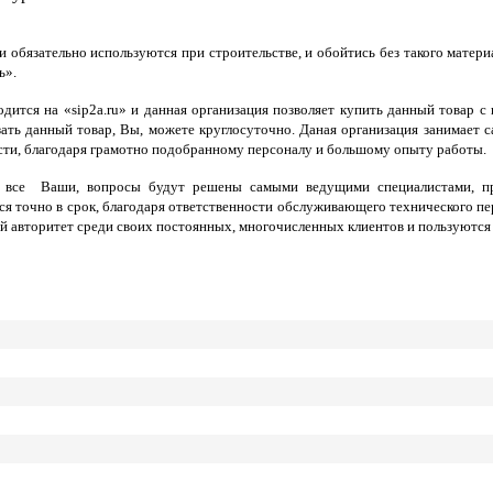
обязательно используются при строительстве, и обойтись без такого матери
ь».
ится на «sip2a.ru» и данная организация позволяет купить данный товар с
ать данный товар, Вы, можете круглосуточно. Даная организация занимает 
сти, благодаря грамотно подобранному персоналу и большому опыту работы.
 все Ваши, вопросы будут решены самыми ведущими специалистами, при 
 точно в срок, благодаря ответственности обслуживающего технического пе
ой авторитет среди своих постоянных, многочисленных клиентов и пользуютс