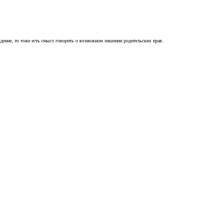
ждение, то тоже есть смысл говорить о возможном лишении родительских прав.