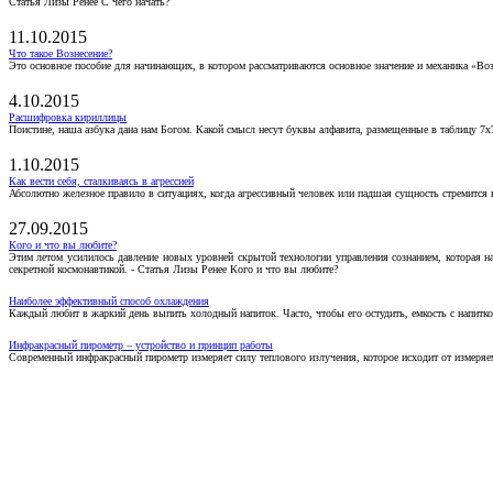
Статья Лизы Ренее С чего начать?
11.10.2015
Что такое Вознесение?
Это основное пособие для начинающих, в котором рассматриваются основное значение и механика «Воз
4.10.2015
Расшифровка кириллицы
Поистине, наша азбука дана нам Богом. Какой смысл несут буквы алфавита, размещенные в таблицу 7х
1.10.2015
Как вести себя, сталкиваясь в агрессией
Абсолютно железное правило в ситуациях, когда агрессивный человек или падшая сущность стремится ва
27.09.2015
Кого и что вы любите?
Этим летом усилилось давление новых уровней скрытой технологии управления сознанием, которая н
секретной космонавтикой. - Статья Лизы Ренее Кого и что вы любите?
Наиболее эффективный способ охлаждения
Каждый любит в жаркий день выпить холодный напиток. Часто, чтобы его остудить, емкость с напитко
Инфракрасный пирометр – устройство и принцип работы
Современный инфракрасный пирометр измеряет силу теплового излучения, которое исходит от измеряем