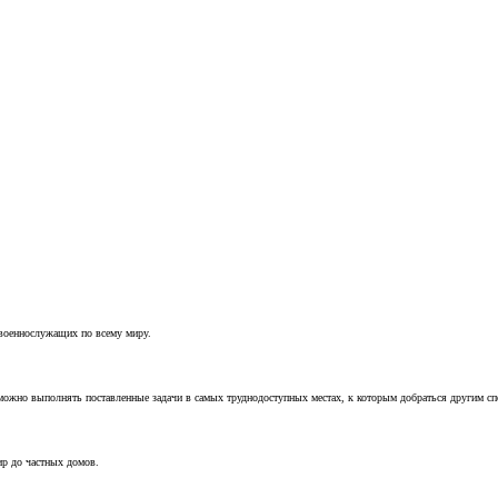
 военнослужащих по всему миру.
можно выполнять поставленные задачи в самых труднодоступных местах, к которым добраться другим с
ир до частных домов.