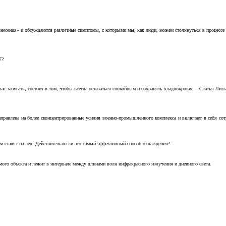
несения» и обсуждаются различные симптомы, с которыми мы, как люди, можем столкнуться в процессе н
7?
с запугать, состоит в том, чтобы всегда оставаться спокойным и сохранять хладнокровие. - Статья Лизы 
аправлена на более сконцентрированные усилия военно-промышленного комплекса и включает в себя с
м ставят на лед. Действительно ли это самый эффективный способ охлаждения?
ого объекта и лежит в интервале между длинами волн инфракрасного излучения и дневного света.