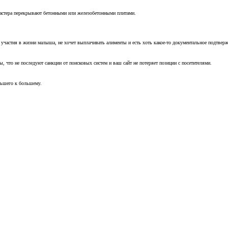
мастера перекрывают бетонными или железобетонными плитами.
т участия в жизни малыша, не хочет выплачивать алименты и есть хоть какое-то документальное подтвер
, что не последуют санкции от поисковых систем и ваш сайт не потеряет позиции с посетителями.
ньшего к большему.