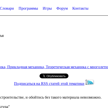
Словари
Программы
Игры
Форум
Контакты
ья
а, Прикладная механика, Теоретическая механика с многолетним
Подписаться на RSS статей этой тематики
троительстве, и обойтись без такого материала невозможно.
ктура"