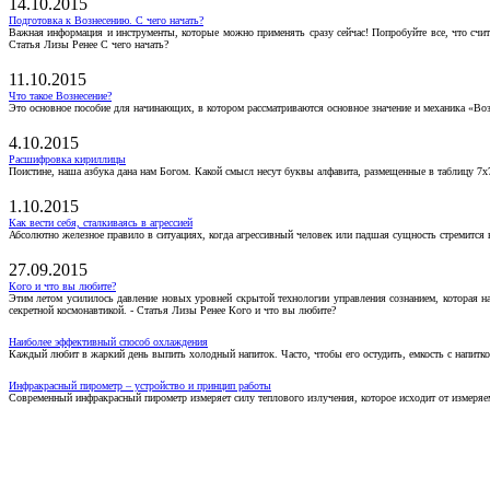
14.10.2015
Подготовка к Вознесению. С чего начать?
Важная информация и инструменты, которые можно применять сразу сейчас! Попробуйте все, что счит
Статья Лизы Ренее С чего начать?
11.10.2015
Что такое Вознесение?
Это основное пособие для начинающих, в котором рассматриваются основное значение и механика «Воз
4.10.2015
Расшифровка кириллицы
Поистине, наша азбука дана нам Богом. Какой смысл несут буквы алфавита, размещенные в таблицу 7х
1.10.2015
Как вести себя, сталкиваясь в агрессией
Абсолютно железное правило в ситуациях, когда агрессивный человек или падшая сущность стремится ва
27.09.2015
Кого и что вы любите?
Этим летом усилилось давление новых уровней скрытой технологии управления сознанием, которая н
секретной космонавтикой. - Статья Лизы Ренее Кого и что вы любите?
Наиболее эффективный способ охлаждения
Каждый любит в жаркий день выпить холодный напиток. Часто, чтобы его остудить, емкость с напитко
Инфракрасный пирометр – устройство и принцип работы
Современный инфракрасный пирометр измеряет силу теплового излучения, которое исходит от измеряем