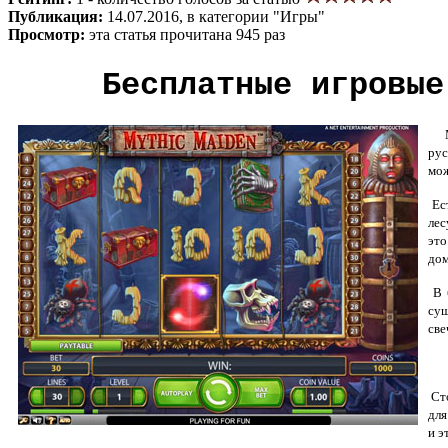
Публикация:
14.07.2016, в категории "Игры"
Просмотр:
эта статья прочитана 945 раз
Бесплатные игровые
рус
мож
Ест
лес
это
дом
В б
сущ
све
Сто
для
и э