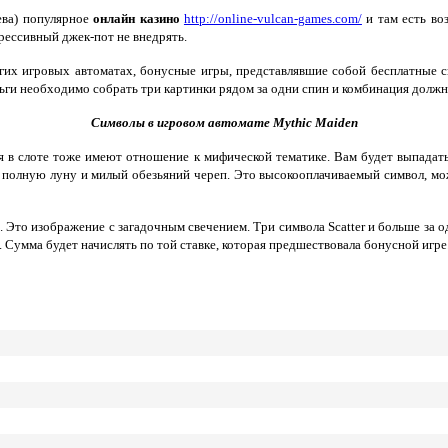
ева) популярное
онлайн казино
http://online-vulcan-games.com/
и там есть во
грессивный джек-пот не внедрять.
угих игровых автоматах, бонусные игры, представлявшие собой бесплатные 
ньги необходимо собрать три картинки рядом за одни спин и комбинация долж
Символы в игровом автомате Mythic Maiden
я в слоте тоже имеют отношение к мифической тематике. Вам будет выпадать
 полную луну и милый обезьяний череп. Это высокооплачиваемый символ, мож
е. Это изображение с загадочным свечением. Три символа Scatter и больше за
к. Сумма будет начислять по той ставке, которая предшествовала бонусной игре