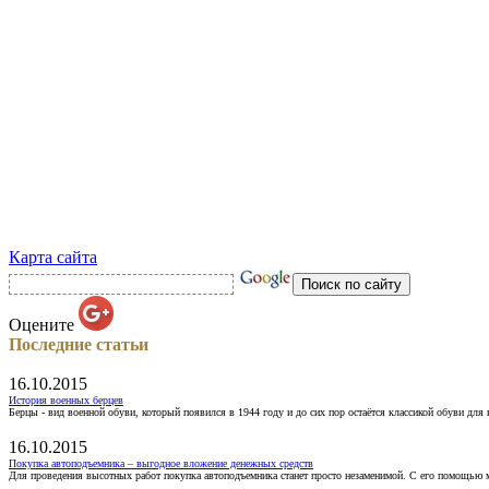
Карта сайта
Оцените
Последние статьи
16.10.2015
История военных берцев
Берцы - вид военной обуви, который появился в 1944 году и до сих пор остаётся классикой обуви для
16.10.2015
Покупка автоподъемника – выгодное вложение денежных средств
Для проведения высотных работ покупка автоподъемника станет просто незаменимой. С его помощью 