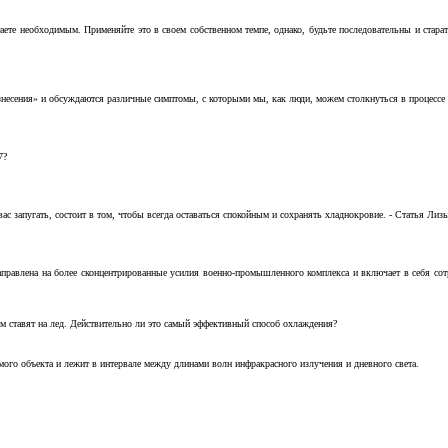
аете необходимым. Применяйте это в своем собственном темпе, однако, будьте последовательны и стара
несения» и обсуждаются различные симптомы, с которыми мы, как люди, можем столкнуться в процессе н
7?
с запугать, состоит в том, чтобы всегда оставаться спокойным и сохранять хладнокровие. - Статья Лизы 
аправлена на более сконцентрированные усилия военно-промышленного комплекса и включает в себя с
м ставят на лед. Действительно ли это самый эффективный способ охлаждения?
ого объекта и лежит в интервале между длинами волн инфракрасного излучения и дневного света.