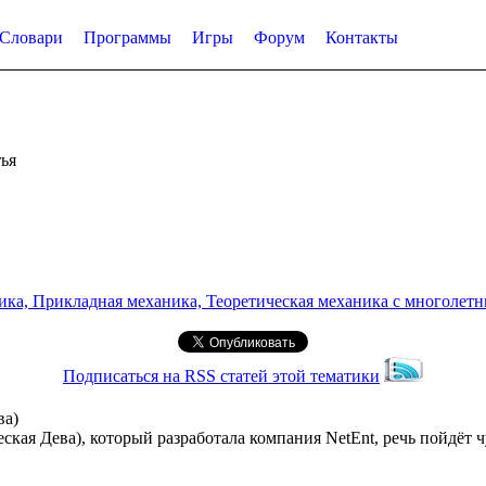
Словари
Программы
Игры
Форум
Контакты
ья
а, Прикладная механика, Теоретическая механика с многолетним
Подписаться на RSS статей этой тематики
ва)
кая Дева), который разработала компания NetEnt, речь пойдёт ч