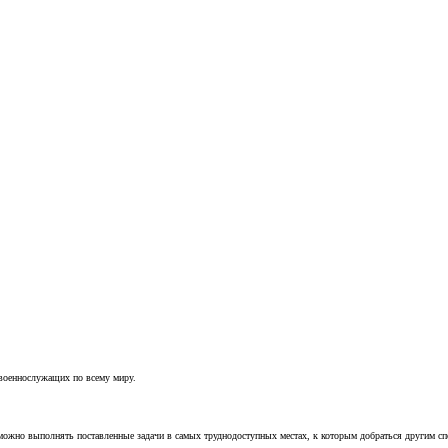
 военнослужащих по всему миру.
можно выполнять поставленные задачи в самых труднодоступных местах, к которым добраться другим с