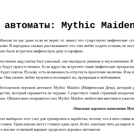
 автоматы: Mythic Maide
Многие из нас даже если не верят, то знают, что существуют мифические с
алки. В народных сказках рассказывают, что они любят ходить голыми, не нос
но было встретить мифическую деву в сарафане.
ественно вид платья был ужасный, оно выглядело рваным и неухоженным. В эт
у будут присутствовать. Если вдруг вы встретите такие мифические прекрасн
 будет платок. Русалку есть возможность отпугнуть прочтение молитвы. И на н
а. Они сильно любят мужчин и похищают их, превращая в любовников.
есплатном игровом автомате Mythic Maiden (Мифическая Дева), который р
естве, который скрывается на чердаке. Существует такой странный загадочн
чах. Обязательно понравится слот Mythic Maiden любителям мистики и ужастик
Описание игрового автомата Myt
ит выбирать этот слот для тренировок и заработка, потому что в нём ставки 
 ставок. Одни игроки могут ставить один цент, более опытные пять долларов 
то вполне отличный вариант среди всех игровых автоматов.