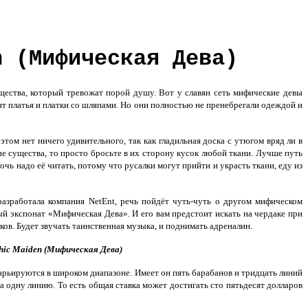
n (Мифическая Дева)
ущества, который тревожат порой душу. Вот у славян сеть мифические девы
ят платья и платки со шляпами. Но они полностью не пренебрегали одеждой и
ом нет ничего удивительного, так как гладильная доска с утюгом вряд ли в
ые существа, то просто бросьте в их сторону кусок любой ткани. Лучше путь
очь надо её читать, потому что русалки могут прийти и украсть ткани, еду из
азработала компания NetEnt, речь пойдёт чуть-чуть о другом мифическом
ый экспонат «Мифическая Дева». И его вам предстоит искать на чердаке при
ов. Будет звучать таинственная музыка, и поднимать адреналин.
hic Maiden (Мифическая Дева)
варьируются в широком диапазоне. Имеет он пять барабанов и тридцать линий
на одну линию. То есть общая ставка может достигать сто пятьдесят долларов