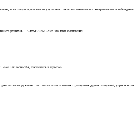
тельны, и вы почувствуете многие улучшения, такие как ментальное и эмоциональное освобождение.
ашего развития. - - Статья Лизы Ренее Что такое Вознесение?
Ренее Как вести себя, сталкиваясь в агрессией
отрудничество вооруженных сил человечества и многих группировок других измерений, управляющих