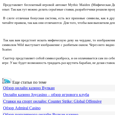
Представляет бесплатный игровой автомат Mythic Maiden (Мифическая Д
опыт. Так как тут можно делать серьёзные ставки, разработчики решили про
В слоте отличная бонусная система, есть все призовые символы, как в др
читайте правила, так как они отличаются.
Для того, чтобы вам выплатили де
Так как вам предстоит искать мифическую деву на чердаке, то изображени
символом Wild выступает изображение с разбитым окном. Через него видно
Scatter.
Скаттер представляет собой символ разброса, и он оплачивается сам по себ
игре. У вас будет возможность тридцать раз крутить барабан, не делая ставо
Еще статьи по теме
Обзор онлайн казино Вулкан
Онлайн казино Joycasino – обзор игрового клуба
Ставки на спорт онлайн: Counter Strike: Global Offensive
Обзор Admiral Casino
Обзор популярного онлайн Вулкан казино