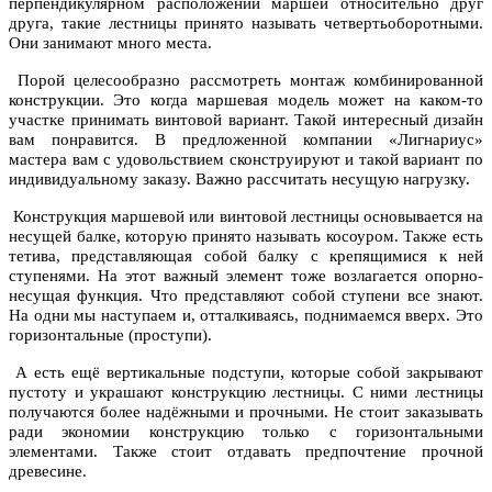
перпендикулярном расположении маршей относительно друг
друга, такие лестницы принято называть четвертьоборотными.
Они занимают много места.
Порой целесообразно рассмотреть монтаж комбинированной
конструкции. Это когда маршевая модель может на каком-то
участке принимать винтовой вариант. Такой интересный дизайн
вам понравится. В предложенной компании «Лигнариус»
мастера вам с удовольствием сконструируют и такой вариант по
индивидуальному заказу. Важно рассчитать несущую нагрузку.
Конструкция маршевой или винтовой лестницы основывается на
несущей балке, которую принято называть косоуром. Также есть
тетива, представляющая собой балку с крепящимися к ней
ступенями. На этот важный элемент тоже возлагается опорно-
несущая функция. Что представляют собой ступени все знают.
На одни мы наступаем и, отталкиваясь, поднимаемся вверх. Это
горизонтальные (проступи).
А есть ещё вертикальные подступи, которые собой закрывают
пустоту и украшают конструкцию лестницы. С ними лестницы
получаются более надёжными и прочными. Не стоит заказывать
ради экономии конструкцию только с горизонтальными
элементами. Также стоит отдавать предпочтение прочной
древесине.