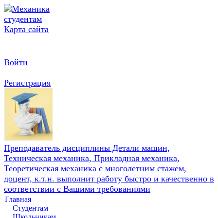
Карта сайта
Войти
Регистрация
Преподаватель дисциплины Детали машин,
Техническая механика, Прикладная механика,
Теоретическая механика с многолетним стажем,
доцент, к.т.н. выполнит работу быстро и качественно в
соответствии с Вашими требованиями
Главная
Студентам
Школьникам