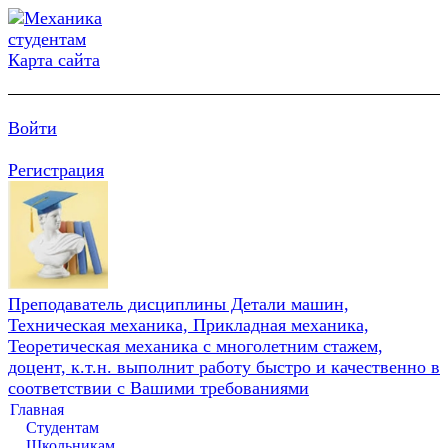
Карта сайта
Войти
Регистрация
Преподаватель дисциплины Детали машин,
Техническая механика, Прикладная механика,
Теоретическая механика с многолетним стажем,
доцент, к.т.н. выполнит работу быстро и качественно в
соответствии с Вашими требованиями
Главная
Студентам
Школьникам