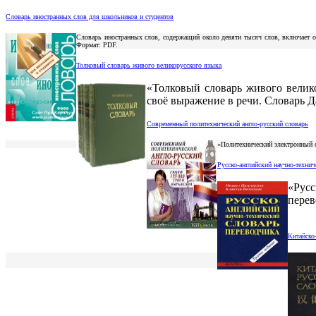
Словарь иностранных слов для школьников и студентов
Словарь иностранных слов, содержащий около девяти тысяч слов, включает 
Формат: PDF.
Толковый словарь живого великорусского языка
«Толковый словарь живого велико
своё выражение в речи. Словарь Д
Современный политехнический англо-русский словарь
«Политехнический электронный с
Русско-английский научно-техни
«Русс
перев
Китайско