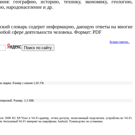
ния: географию, историю, технику, экономику, геологию,
ю, народонаселение и др.
ский словарь содерит информацию, дающую ответы на многие
юбой сфере деятельности человека. Формат: PDF
Больше закачек...
ым людям. Размер с кешем 1,05 ГВ.
нтересной. Размер: 1,3 МВ.
ver 2008 R2 XP/Vista и Wi-Fi-адаптер, точки доступа, позволяющей подключать устройства по Wi-Fi.
есплатный Wi-Fi интернет на смартфонах Android. Руководство по установке.