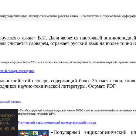
общеупотребительную лексику современного русского языка. В соответствии с современными орфограф
русского языка» В.И. Даля является настоящей энциклопедией
аля считается словарем, отражает русский язык наиболее точно
ловарь содержит более 125 тысяч слов и выражений, используемых в различных отраслях промышленнос
ческий словарь переводчика
ко-английский словарь, содержащий более 25 тысяч слов, слов
одчиков научно-технической литературы. Формат: PDF
-русский словарь
«Китайско-русский словарь содержит около 60000 слов и словосочетаний современного к
переводчиков. Формат: DjVu
Популярный энциклопедический иллюстрированный словарь
««Популярный энциклопедический ил