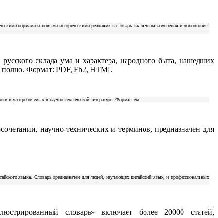
ическими нормами и новыми историческими реалиями в словарь включены изменения и дополнения.
 русского склада ума и характера, народного быта, нашедших
 и полно. Формат: PDF, Fb2, HTML
ти и употребляемых в научно-технической литературе. Формат: exe
осочетаний, научно-технических и терминов, предназначен для
итайского языка. Словарь предназначен для людей, изучающих китайский язык, и профессиональных
люстрированный словарь» включает более 20000 статей,