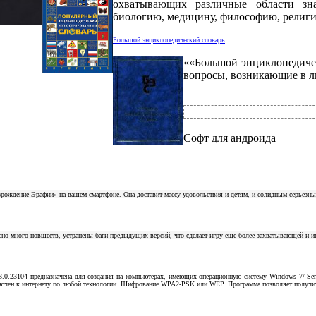
охватывающих различные области зна
биологию, медицину, философию, религи
Большой энциклопедический словарь
««Большой энциклопедиче
вопросы, возникающие в л
Софт для андроида
озрождение Эрафии» на вашем смартфоне. Она доставит массу удовольствия и детям, и солидным серьезн
ено много новшеств, устранены баги предыдущих версий, что сделает игру еще более захватывающей и и
3.0.23104 предназначена для создания на компьютерах, имеющих операционную систему Windows 7/ Ser
чен к интернету по любой технологии. Шифрование WPA2-PSK или WEP. Программа позволяет получить б