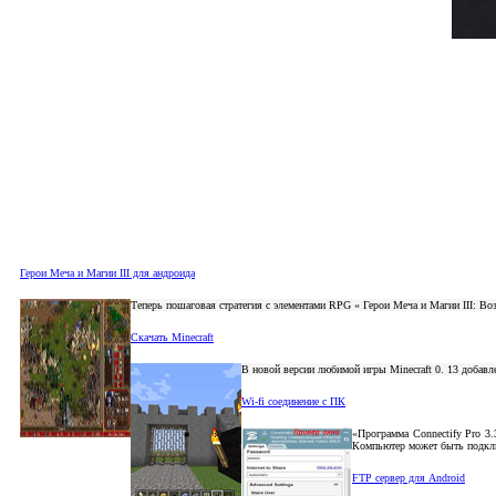
Герои Меча и Магии III для андроида
Теперь пошаговая стратегия с элементами RPG « Герои Меча и Магии III: В
Скачать Minecraft
В новой версии любимой игры Minecraft 0. 13 добавл
Wi-fi соединение с ПК
«Программа Connectify Pro 3.
Компьютер может быть подклю
FTP сервер для Android