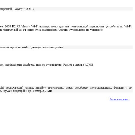
нтересной. Размер: 1,3 МВ.
ver 2008 R2 XP/Vista и Wi-Fi-адаптер, точки доступа, позволяющей подключать устройства по Wi-Fi.
есплатный Wi-Fi интернет на смартфонах Android. Руководство по установке.
компьютером по wi-fi. Руководство по настройке.
ool, необходимые драйвера, полное руководство. Размер в архиве 4,7МВ
oid, включающий компас, линейку, транспортир, отвес, резьбомер, металлоискатель, фонарик и др,
нь шума и вибраций и др. Размер 3,2 МВ
Больше закачек...