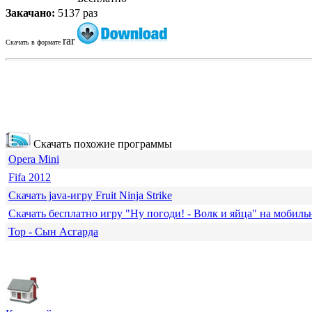
Закачано:
5137 раз
rar
Скачать в формате
Скачать похожие программы
Opera Mini
Fifa 2012
Скачать java-игру Fruit Ninja Strike
Скачать бесплатно игру "Ну погоди! - Волк и яйца" на мобил
Тор - Сын Асгарда