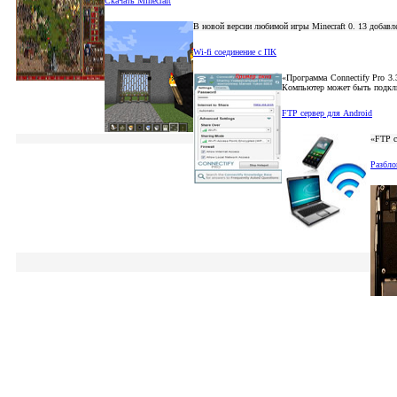
Скачать Minecraft
В новой версии любимой игры Minecraft 0. 13 добавл
Wi-fi соединение с ПК
«Программа Connectify Pro 3.
Компьютер может быть подклю
FTP сервер для Android
«FTP с
Разбло