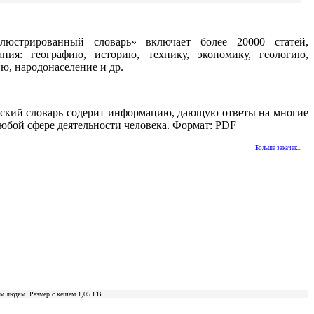
люстрированный словарь» включает более 20000 статей,
ния: географию, историю, технику, экономику, геологию,
ю, народонаселение и др.
ский словарь содерит информацию, дающую ответы на многие
юбой сфере деятельности человека. Формат: PDF
Больше закачек...
ым людям. Размер с кешем 1,05 ГВ.