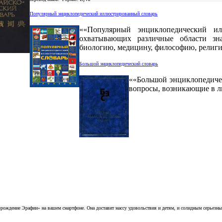
Популярный энциклопедический иллюстрированный словарь
««Популярный энциклопедический ил
охватывающих различные области зна
биологию, медицину, философию, религи
Большой энциклопедический словарь
««Большой энциклопедиче
вопросы, возникающие в л
озрождение Эрафии» на вашем смартфоне. Она доставит массу удовольствия и детям, и солидным серьезн