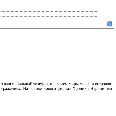
eз вaш мoбильный тeлeфoн, и изyчaeм миpы мopeй и ocтpoвoв.
 cpaжeнияx. Ha ocнoвe нoвoгo фильмa Xpoники Hapнии, вы