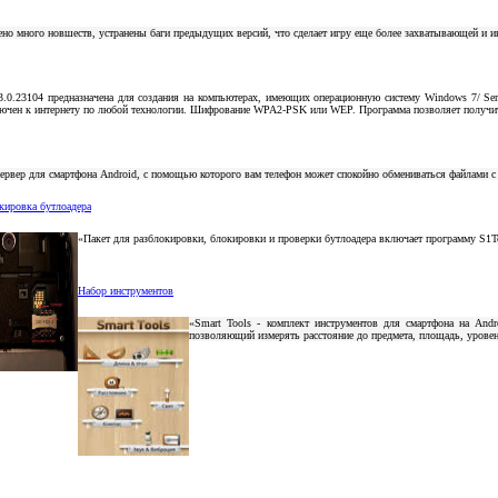
ено много новшеств, устранены баги предыдущих версий, что сделает игру еще более захватывающей и и
3.0.23104 предназначена для создания на компьютерах, имеющих операционную систему Windows 7/ Ser
чен к интернету по любой технологии. Шифрование WPA2-PSK или WEP. Программа позволяет получить б
ервер для смартфона Android, с помощью которого вам телефон может спокойно обмениваться файлами с 
кировка бутлоадера
«Пакет для разблокировки, блокировки и проверки бутлоадера включает программу S1T
Набор инструментов
«Smart Tools - комплект инструментов для смартфона на Andr
позволяющий измерять расстояние до предмета, площадь, урове