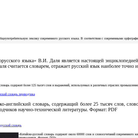
общеупотребительную лексику современного русского языка. В соответствии с современными орфограф
русского языка» В.И. Даля является настоящей энциклопедией
аля считается словарем, отражает русский язык наиболее точно
ловарь содержит более 125 тысяч слов и выражений, используемых в различных отраслях промышленнос
ческий словарь переводчика
ко-английский словарь, содержащий более 25 тысяч слов, слов
одчиков научно-технической литературы. Формат: PDF
-русский словарь
«Китайско-русский словарь содержит около 60000 слов и словосочетаний современного к
переводчиков. Формат: DjVu