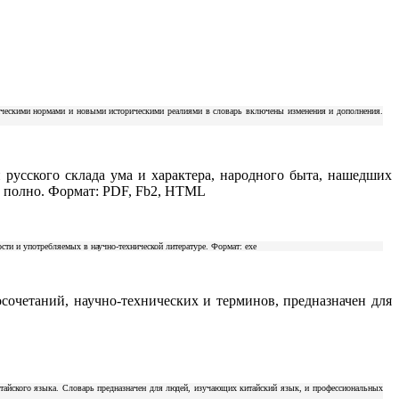
ическими нормами и новыми историческими реалиями в словарь включены изменения и дополнения.
 русского склада ума и характера, народного быта, нашедших
 и полно. Формат: PDF, Fb2, HTML
ти и употребляемых в научно-технической литературе. Формат: exe
осочетаний, научно-технических и терминов, предназначен для
итайского языка. Словарь предназначен для людей, изучающих китайский язык, и профессиональных