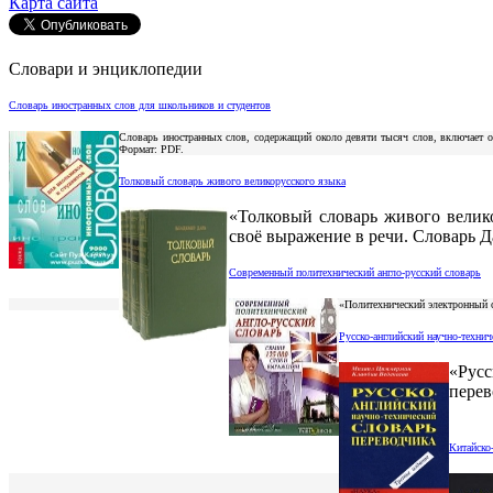
Карта сайта
Словари и энциклопедии
Словарь иностранных слов для школьников и студентов
Словарь иностранных слов, содержащий около девяти тысяч слов, включает 
Формат: PDF.
Толковый словарь живого великорусского языка
«Толковый словарь живого велико
своё выражение в речи. Словарь Д
Современный политехнический англо-русский словарь
«Политехнический электронный с
Русско-английский научно-техни
«Русс
перев
Китайско