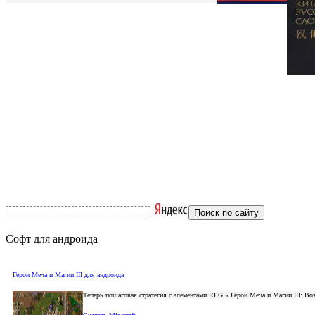
Софт для андроида
Герои Меча и Магии III для андроида
Теперь пошаговая стратегия с элементами RPG « Герои Меча и Магии III: В