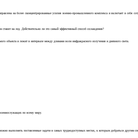
аправлена на более сконцентрированные усилия военно-промышленного комплекса и включает в себя с
м ставят на лед. Действительно ли это самый эффективный способ охлаждения?
ого объекта и лежит в интервале между длинами волн инфракрасного излучения и дневного света.
 военнослужащих по всему миру.
можно выполнять поставленные задачи в самых труднодоступных местах, к которым добраться другим с