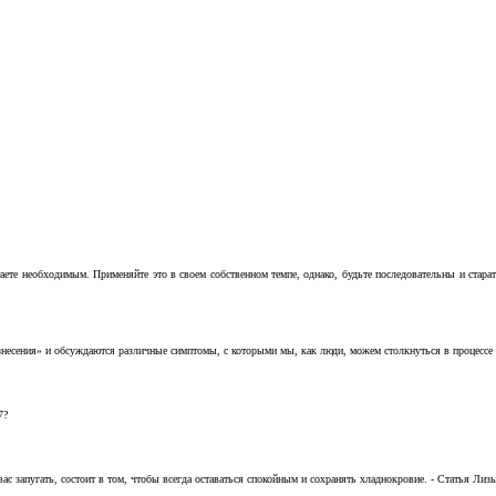
аете необходимым. Применяйте это в своем собственном темпе, однако, будьте последовательны и стара
несения» и обсуждаются различные симптомы, с которыми мы, как люди, можем столкнуться в процессе н
7?
с запугать, состоит в том, чтобы всегда оставаться спокойным и сохранять хладнокровие. - Статья Лизы 