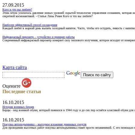
27.09.2015
Кого и что вы любите?
Этим летом усилилось давление новых уровней скрытой технологии управления сознанием, которая н
секретной космонавтикой. - Статья Лизы Ренее Кого и что вы любите?
Наиболее эффективный способ охлаждения
Каждый любит в жаркий день выпить холодный напиток. Часто, чтобы его остудить, емкость с напитко
Инфракрасный пирометр – устройство и принцип работы
Современный инфракрасный пирометр измеряет силу теплового излучения, которое исходит от измеряем
Карта сайта
Оцените
Последние статьи
16.10.2015
История военных берцев
Берцы - вид военной обуви, который появился в 1944 году и до сих пор остаётся классикой обуви для
16.10.2015
Покупка автоподъемника – выгодное вложение денежных средств
Для проведения высотных работ покупка автоподъемника станет просто незаменимой. С его помощью 