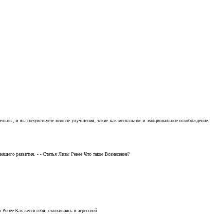
тельны, и вы почувствуете многие улучшения, такие как ментальное и эмоциональное освобождение.
ашего развития. - - Статья Лизы Ренее Что такое Вознесение?
Ренее Как вести себя, сталкиваясь в агрессией