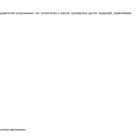
отрудничество вооруженных сил человечества и многих группировок других измерений, управляющих
пособом невозможно.