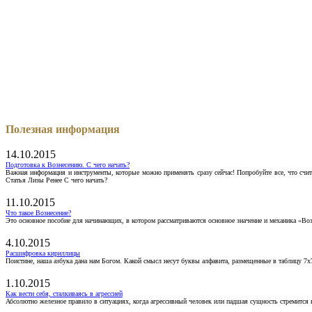
Полезная информация
14.10.2015
Подготовка к Вознесению. С чего начать?
Важная информация и инструменты, которые можно применять сразу сейчас! Попробуйте все, что счит
Статья Лизы Ренее С чего начать?
11.10.2015
Что такое Вознесение?
Это основное пособие для начинающих, в котором рассматриваются основное значение и механика «Воз
4.10.2015
Расшифровка кириллицы
Поистине, наша азбука дана нам Богом. Какой смысл несут буквы алфавита, размещенные в таблицу 7х
1.10.2015
Как вести себя, сталкиваясь в агрессией
Абсолютно железное правило в ситуациях, когда агрессивный человек или падшая сущность стремится ва